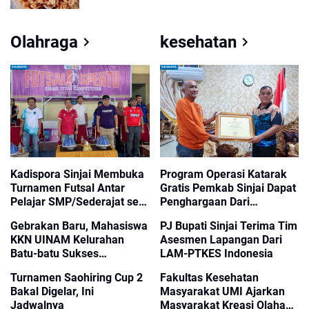
Olahraga
kesehatan
Kadispora Sinjai Membuka
Program Operasi Katarak
Turnamen Futsal Antar
Gratis Pemkab Sinjai Dapat
Pelajar SMP/Sederajat se-
Penghargaan Dari
Kabupaten Sinjai
Kemensos RI
Gebrakan Baru, Mahasiswa
PJ Bupati Sinjai Terima Tim
KKN UINAM Kelurahan
Asesmen Lapangan Dari
Batu-batu Sukses
LAM-PTKES Indonesia
Menggelar Fun Run Tingkat
Turnamen Saohiring Cup 2
Fakultas Kesehatan
Kecamatan Marioriawa
Bakal Digelar, Ini
Masyarakat UMI Ajarkan
Jadwalnya
Masyarakat Kreasi Olahan