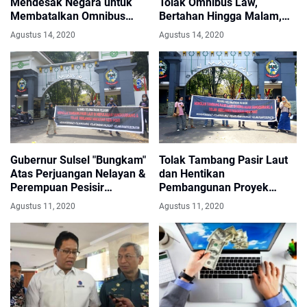
Mendesak Negara untuk
Tolak Omnibus Law,
Membatalkan Omnibus
Bertahan Hingga Malam,
Law & Mewujudkan
Berikut Tuntutannya
Agustus 14, 2020
Agustus 14, 2020
Pendidikan Gratis
Gubernur Sulsel "Bungkam"
Tolak Tambang Pasir Laut
Atas Perjuangan Nelayan &
dan Hentikan
Perempuan Pesisir
Pembangunan Proyek
Sangkarrang
Makassar New Port
Agustus 11, 2020
Agustus 11, 2020