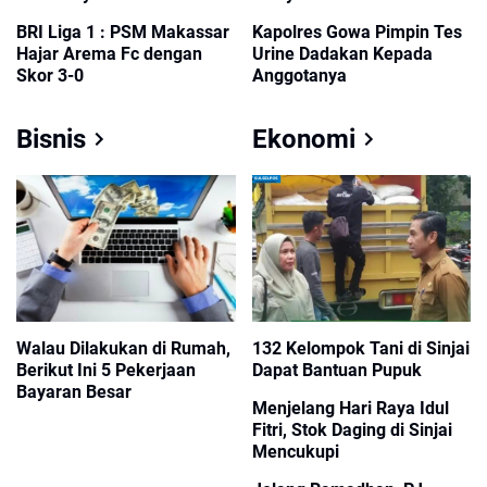
Nugget Kurma Untuk
BRI Liga 1 : PSM Makassar
Kapolres Gowa Pimpin Tes
Peningkatkan Vitalitas
Hajar Arema Fc dengan
Urine Dadakan Kepada
Skor 3-0
Anggotanya
Bisnis
Ekonomi
132 Kelompok Tani di Sinjai
Walau Dilakukan di Rumah,
Dapat Bantuan Pupuk
Berikut Ini 5 Pekerjaan
Bayaran Besar
Menjelang Hari Raya Idul
Fitri, Stok Daging di Sinjai
Mencukupi