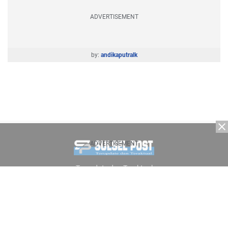
ADVERTISEMENT
by:
andikaputralk
ADVERTISEMENT
Terupdate dan Teraktual
About Us
Contact Us
Masthead
Sitemap
Disclaimer
Accessibility
Commerce Policy
Advertising Policies