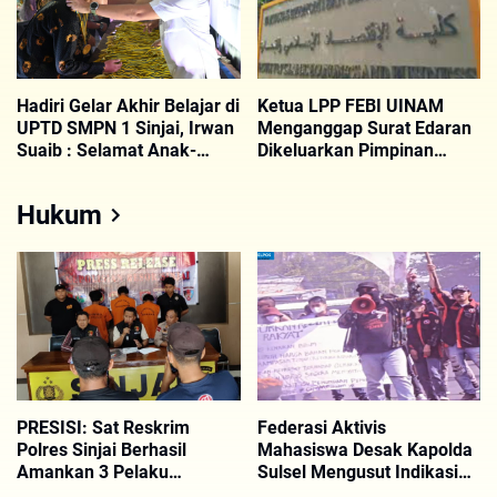
Hadiri Gelar Akhir Belajar di
Ketua LPP FEBI UINAM
UPTD SMPN 1 Sinjai, Irwan
Menganggap Surat Edaran
Suaib : Selamat Anak-
Dikeluarkan Pimpinan
anakku
Kampus Tidak Demokrasi
Hukum
PRESISI: Sat Reskrim
Federasi Aktivis
Polres Sinjai Berhasil
Mahasiswa Desak Kapolda
Amankan 3 Pelaku
Sulsel Mengusut Indikasi
Penebasan
Dugaan Korupsi