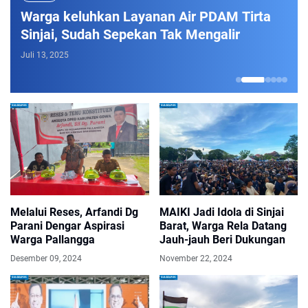
Warga keluhkan Layanan Air PDAM Tirta
Sinjai, Sudah Sepekan Tak Mengalir
Juli 13, 2025
J
1
2
3
4
5
6
Melalui Reses, Arfandi Dg
MAIKI Jadi Idola di Sinjai
Parani Dengar Aspirasi
Barat, Warga Rela Datang
Warga Pallangga
Jauh-jauh Beri Dukungan
Desember 09, 2024
November 22, 2024