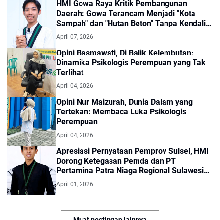
HMI Gowa Raya Kritik Pembangunan
Daerah: Gowa Terancam Menjadi "Kota
Sampah" dan "Hutan Beton" Tanpa Kendali
Ekologis
April 07, 2026
Opini Basmawati, Di Balik Kelembutan:
Dinamika Psikologis Perempuan yang Tak
Terlihat
April 04, 2026
Opini Nur Maizurah, Dunia Dalam yang
Tertekan: Membaca Luka Psikologis
Perempuan
April 04, 2026
Apresiasi Pernyataan Pemprov Sulsel, HMI
Dorong Ketegasan Pemda dan PT
Pertamina Patra Niaga Regional Sulawesi
dalam Mengawasi Distribusi BBM
April 01, 2026
Muat postingan lainnya