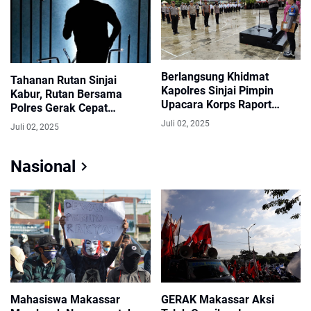
Berlangsung Khidmat
Tahanan Rutan Sinjai
Kapolres Sinjai Pimpin
Kabur, Rutan Bersama
Upacara Korps Raport
Polres Gerak Cepat
Kenaikan Pangkat 23
Lakukan Pencarian
Juli 02, 2025
Juli 02, 2025
Personel
Nasional
Mahasiswa Makassar
GERAK Makassar Aksi