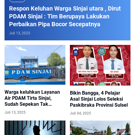
Respon Keluhan Warga Sinjai utara , Dirut
PDAM Sinjai : Tim Berupaya Lakukan
Perbaikan Pipa Bocor Secepatnya
Juli 13, 2025
Warga keluhkan Layanan
Bikin Bangga, 4 Pelajar
Air PDAM Tirta Sinjai,
Asal Sinjai Lolos Seleksi
Sudah Sepekan Tak
Paskibraka Provinsi Sulsel
Mengalir
Juli 13, 2025
Juli 04, 2025