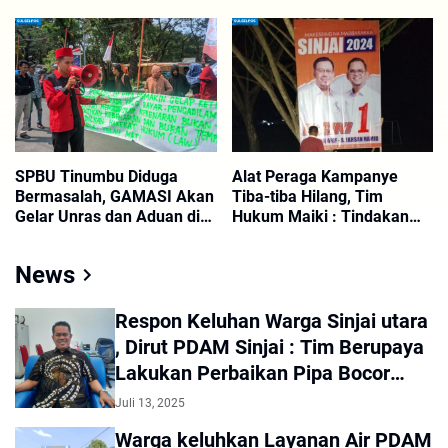
Pemerintah Daerah
Kabupaten Pinrang
SPBU Tinumbu Diduga
Alat Peraga Kampanye
Bermasalah, GAMASI Akan
Tiba-tiba Hilang, Tim
Gelar Unras dan Aduan di
Hukum Maiki : Tindakan
Polrestabes Makassar
yang Tidak Demokrasi,
Stakeholder Harus
News
Mengusut Tuntas
Respon Keluhan Warga Sinjai utara
, Dirut PDAM Sinjai : Tim Berupaya
Lakukan Perbaikan Pipa Bocor
Secepatnya
Juli 13, 2025
Warga keluhkan Layanan Air PDAM