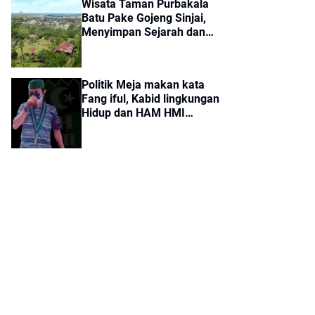
Wisata Taman Purbakala
Batu Pake Gojeng Sinjai,
Menyimpan Sejarah dan
Aura Mistis Tertarik!
Politik Meja makan kata
Fang iful, Kabid lingkungan
Hidup dan HAM HMI
Cabang Sinjai