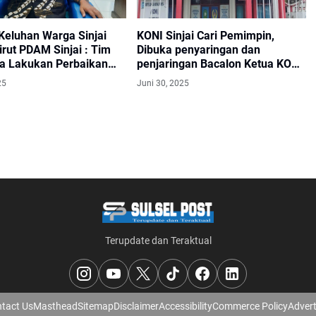
Keluhan Warga Sinjai
KONI Sinjai Cari Pemimpin,
Dirut PDAM Sinjai : Tim
Dibuka penyaringan dan
a Lakukan Perbaikan
penjaringan Bacalon Ketua KONI
cor Secepatnya
ini Jadwalnya
25
Juni 30, 2025
Terupdate dan Teraktual
tact Us
Masthead
Sitemap
Disclaimer
Accessibility
Commerce Policy
Advert