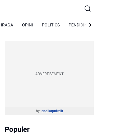
HRAGA
OPINI
POLITICS
PENDIDIKAN
Peristiwa
So
ADVERTISEMENT
by:
andikaputralk
Populer