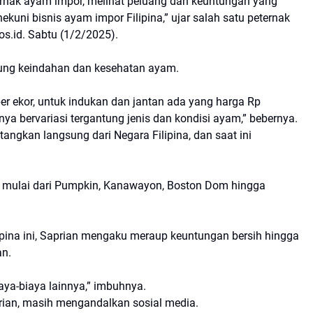
rnak ayam impor, melihat peluang dan keuntungan yang
kuni bisnis ayam impor Filipina,” ujar salah satu peternak
os.id. Sabtu (1/2/2025).
ntung keindahan dan kesehatan ayam.
r ekor, untuk indukan dan jantan ada yang harga Rp
nya bervariasi tergantung jenis dan kondisi ayam,” bebernya.
ngkan langsung dari Negara Filipina, dan saat ini
an mulai dari Pumpkin, Kanawayon, Boston Dom hingga
lipina ini, Saprian mengaku meraup keuntungan bersih hingga
an.
aya-biaya lainnya,” imbuhnya.
ian, masih mengandalkan sosial media.