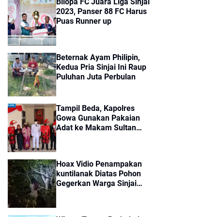
Bilopa FC Juara Liga Sinjai
2023, Panser 88 FC Harus
Puas Runner up
Beternak Ayam Philipin,
Kedua Pria Sinjai Ini Raup
Puluhan Juta Perbulan
Tampil Beda, Kapolres
Gowa Gunakan Pakaian
Adat ke Makam Sultan
Hasanuddin
Hoax Vidio Penampakan
kuntilanak Diatas Pohon
Gegerkan Warga Sinjai
Timur