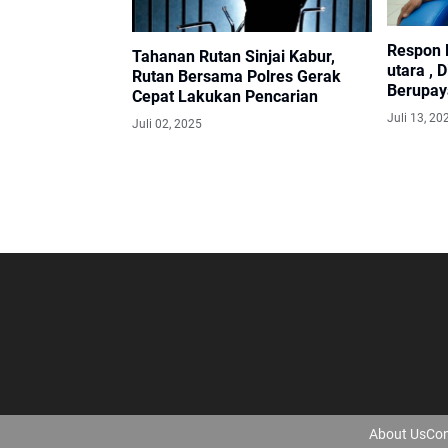
Respon 
Tahanan Rutan Sinjai Kabur,
utara , 
Rutan Bersama Polres Gerak
Berupay
Cepat Lakukan Pencarian
Pipa Bo
Juli 13, 20
Juli 02, 2025
About Us
Con