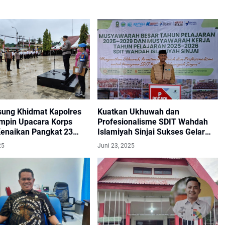
sung Khidmat Kapolres
Kuatkan Ukhuwah dan
impin Upacara Korps
Profesionalisme SDIT Wahdah
Kenaikan Pangkat 23
Islamiyah Sinjai Sukses Gelar
l
Musyawarah
25
Juni 23, 2025