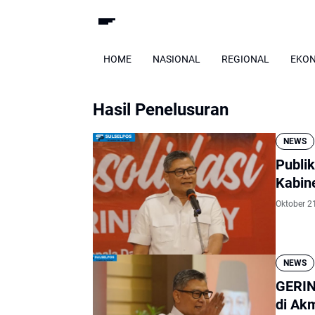
HOME
NASIONAL
REGIONAL
EKO
Hasil Penelusuran
NEWS
Publi
Kabin
Oktober 2
NEWS
GERIN
di Ak