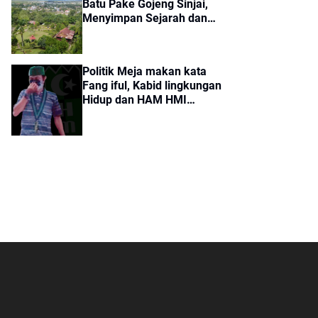
Batu Pake Gojeng Sinjai,
Menyimpan Sejarah dan
Aura Mistis Tertarik!
Politik Meja makan kata
Fang iful, Kabid lingkungan
Hidup dan HAM HMI
Cabang Sinjai