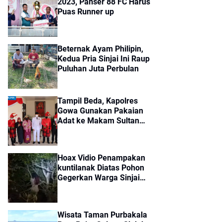
2023, Panser 88 FC Harus
Puas Runner up
Beternak Ayam Philipin,
Kedua Pria Sinjai Ini Raup
Puluhan Juta Perbulan
Tampil Beda, Kapolres
Gowa Gunakan Pakaian
Adat ke Makam Sultan
Hasanuddin
Hoax Vidio Penampakan
kuntilanak Diatas Pohon
Gegerkan Warga Sinjai
Timur
Wisata Taman Purbakala