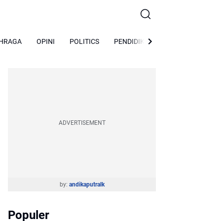
HRAGA
OPINI
POLITICS
PENDIDIKAN
Peristiwa
So
ADVERTISEMENT
by:
andikaputralk
Populer