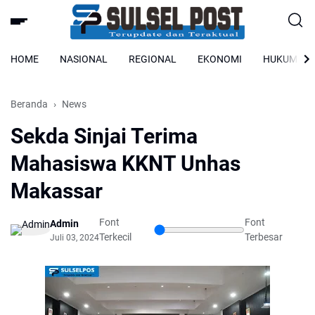
HOME
NASIONAL
REGIONAL
EKONOMI
HUKUM
Beranda
News
Sekda Sinjai Terima
Mahasiswa KKNT Unhas
Makassar
Font
Font
Admin
Terkecil
Terbesar
Juli 03, 2024