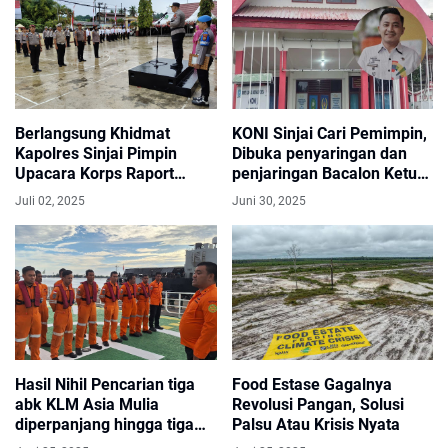
Berlangsung Khidmat
KONI Sinjai Cari Pemimpin,
Kapolres Sinjai Pimpin
Dibuka penyaringan dan
Upacara Korps Raport
penjaringan Bacalon Ketua
Kenaikan Pangkat 23
KONI ini Jadwalnya
Juli 02, 2025
Juni 30, 2025
Personel
Hasil Nihil Pencarian tiga
Food Estase Gagalnya
abk KLM Asia Mulia
Revolusi Pangan, Solusi
diperpanjang hingga tiga
Palsu Atau Krisis Nyata
hari kedepan