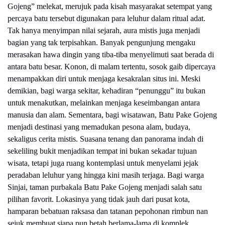
Gojeng” melekat, merujuk pada kisah masyarakat setempat yang
percaya batu tersebut digunakan para leluhur dalam ritual adat.
Tak hanya menyimpan nilai sejarah, aura mistis juga menjadi
bagian yang tak terpisahkan. Banyak pengunjung mengaku
merasakan hawa dingin yang tiba-tiba menyelimuti saat berada di
antara batu besar. Konon, di malam tertentu, sosok gaib dipercaya
menampakkan diri untuk menjaga kesakralan situs ini. Meski
demikian, bagi warga sekitar, kehadiran “penunggu” itu bukan
untuk menakutkan, melainkan menjaga keseimbangan antara
manusia dan alam. Sementara, bagi wisatawan, Batu Pake Gojeng
menjadi destinasi yang memadukan pesona alam, budaya,
sekaligus cerita mistis. Suasana tenang dan panorama indah di
sekeliling bukit menjadikan tempat ini bukan sekadar tujuan
wisata, tetapi juga ruang kontemplasi untuk menyelami jejak
peradaban leluhur yang hingga kini masih terjaga. Bagi warga
Sinjai, taman purbakala Batu Pake Gojeng menjadi salah satu
pilihan favorit. Lokasinya yang tidak jauh dari pusat kota,
hamparan bebatuan raksasa dan tatanan pepohonan rimbun nan
sejuk membuat siapa pun betah berlama-lama di komplek