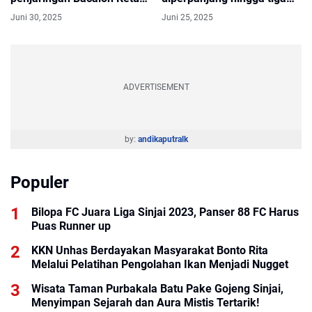
KONI ini Jadwalnya
hari kedepan
Juni 30, 2025
Juni 25, 2025
ADVERTISEMENT
by:
andikaputralk
Populer
Bilopa FC Juara Liga Sinjai 2023, Panser 88 FC Harus
Puas Runner up
KKN Unhas Berdayakan Masyarakat Bonto Rita
Melalui Pelatihan Pengolahan Ikan Menjadi Nugget
Wisata Taman Purbakala Batu Pake Gojeng Sinjai,
Menyimpan Sejarah dan Aura Mistis Tertarik!