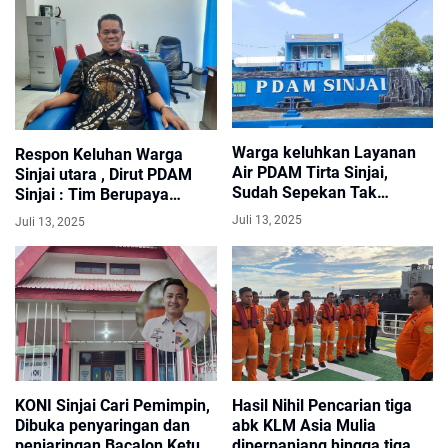
Warga keluhkan Layanan
Respon Keluhan Warga
Air PDAM Tirta Sinjai,
Sinjai utara , Dirut PDAM
Sudah Sepekan Tak
Sinjai : Tim Berupaya
Mengalir
Lakukan Perbaikan Pipa
Juli 13, 2025
Juli 13, 2025
Bocor Secepatnya
KONI Sinjai Cari Pemimpin,
Hasil Nihil Pencarian tiga
Dibuka penyaringan dan
abk KLM Asia Mulia
penjaringan Bacalon Ketua
diperpanjang hingga tiga