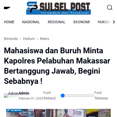
HOME
NASIONAL
REGIONAL
EKONOMI
HUKUM
Beranda
Hukum
News
Mahasiswa dan Buruh Minta
Kapolres Pelabuhan Makassar
Bertanggung Jawab, Begini
Sebabnya !
Font
Font
Admin
Terkecil
Terbesar
Februari 01, 2024