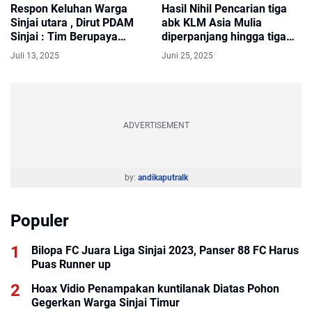
Respon Keluhan Warga
Hasil Nihil Pencarian tiga
Sinjai utara , Dirut PDAM
abk KLM Asia Mulia
Sinjai : Tim Berupaya
diperpanjang hingga tiga
Lakukan Perbaikan Pipa
hari kedepan
Juli 13, 2025
Juni 25, 2025
Bocor Secepatnya
ADVERTISEMENT
by:
andikaputralk
Populer
Bilopa FC Juara Liga Sinjai 2023, Panser 88 FC Harus
Puas Runner up
Hoax Vidio Penampakan kuntilanak Diatas Pohon
Gegerkan Warga Sinjai Timur