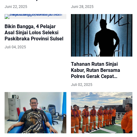
Sukses Gelar Rapat
Bantaeng Di Hentikan
Juni 22, 2025
Juni 28, 2025
Tahunan Komisariat (RTK)
Bersama
Bikin Bangga, 4 Pelajar
Asal Sinjai Lolos Seleksi
Paskibraka Provinsi Sulsel
Juli 04, 2025
Tahanan Rutan Sinjai
Kabur, Rutan Bersama
Polres Gerak Cepat
Lakukan Pencarian
Juli 02, 2025