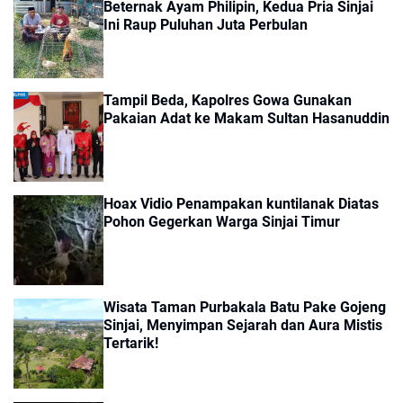
Beternak Ayam Philipin, Kedua Pria Sinjai
Ini Raup Puluhan Juta Perbulan
Tampil Beda, Kapolres Gowa Gunakan
Pakaian Adat ke Makam Sultan Hasanuddin
Hoax Vidio Penampakan kuntilanak Diatas
Pohon Gegerkan Warga Sinjai Timur
Wisata Taman Purbakala Batu Pake Gojeng
Sinjai, Menyimpan Sejarah dan Aura Mistis
Tertarik!