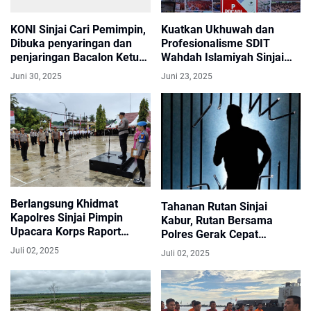
KONI Sinjai Cari Pemimpin,
Kuatkan Ukhuwah dan
Dibuka penyaringan dan
Profesionalisme SDIT
penjaringan Bacalon Ketua
Wahdah Islamiyah Sinjai
KONI ini Jadwalnya
Sukses Gelar Musyawarah
Juni 30, 2025
Juni 23, 2025
Berlangsung Khidmat
Tahanan Rutan Sinjai
Kapolres Sinjai Pimpin
Kabur, Rutan Bersama
Upacara Korps Raport
Polres Gerak Cepat
Kenaikan Pangkat 23
Lakukan Pencarian
Juli 02, 2025
Juli 02, 2025
Personel