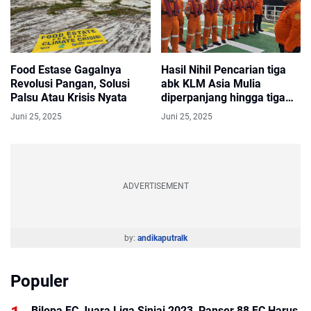
Food Estase Gagalnya
Hasil Nihil Pencarian tiga
Revolusi Pangan, Solusi
abk KLM Asia Mulia
Palsu Atau Krisis Nyata
diperpanjang hingga tiga
hari kedepan
Juni 25, 2025
Juni 25, 2025
ADVERTISEMENT
by:
andikaputralk
Populer
Bilopa FC Juara Liga Sinjai 2023, Panser 88 FC Harus