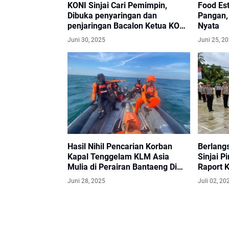
KONI Sinjai Cari Pemimpin,
Food Es
Dibuka penyaringan dan
Pangan, 
penjaringan Bacalon Ketua KONI
Nyata
ini Jadwalnya
Juni 30, 2025
Juni 25, 2
Hasil Nihil Pencarian Korban
Berlang
Kapal Tenggelam KLM Asia
Sinjai P
Mulia di Perairan Bantaeng Di
Raport 
Hentikan
Persone
Juni 28, 2025
Juli 02, 20