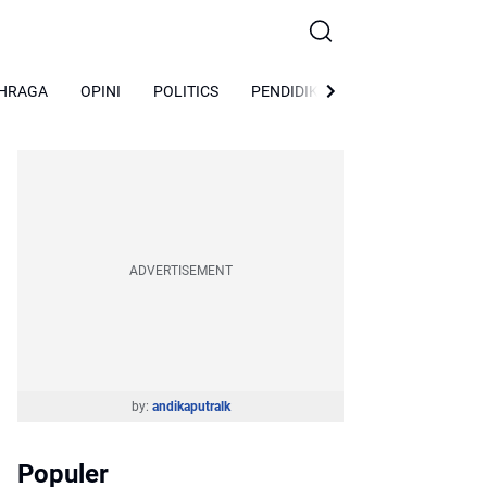
HRAGA
OPINI
POLITICS
PENDIDIKAN
Peristiwa
So
ADVERTISEMENT
by:
andikaputralk
Populer