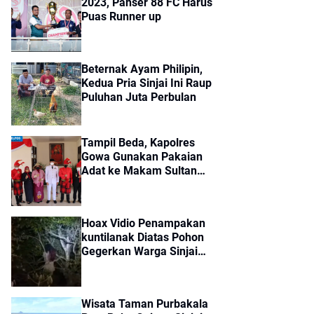
2023, Panser 88 FC Harus
Puas Runner up
Beternak Ayam Philipin,
Kedua Pria Sinjai Ini Raup
Puluhan Juta Perbulan
Tampil Beda, Kapolres
Gowa Gunakan Pakaian
Adat ke Makam Sultan
Hasanuddin
Hoax Vidio Penampakan
kuntilanak Diatas Pohon
Gegerkan Warga Sinjai
Timur
Wisata Taman Purbakala