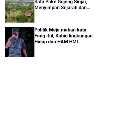
Batu Pake Gojeng Sinjai,
Menyimpan Sejarah dan
Aura Mistis Tertarik!
Politik Meja makan kata
Fang iful, Kabid lingkungan
Hidup dan HAM HMI
Cabang Sinjai