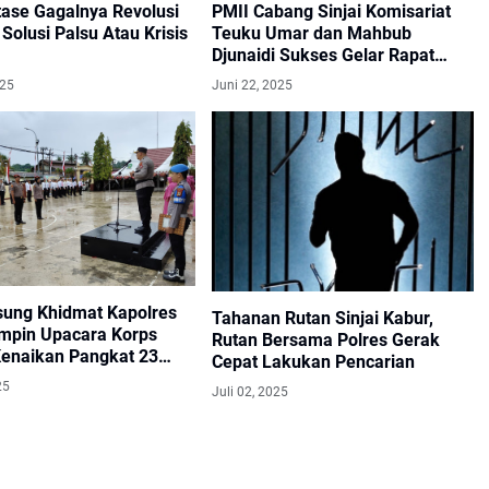
tase Gagalnya Revolusi
PMII Cabang Sinjai ‎Komisariat
Solusi Palsu Atau Krisis
Teuku Umar dan Mahbub
Djunaidi Sukses Gelar Rapat
Tahunan Komisariat (RTK)
025
Juni 22, 2025
Bersama
sung Khidmat Kapolres
Tahanan Rutan Sinjai Kabur,
impin Upacara Korps
Rutan Bersama Polres Gerak
Kenaikan Pangkat 23
Cepat Lakukan Pencarian
l
25
Juli 02, 2025