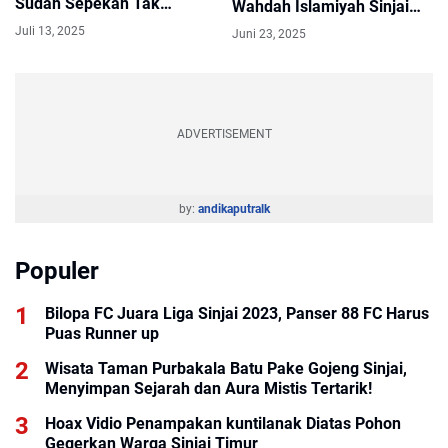
Sudah Sepekan Tak
Wahdah Islamiyah Sinjai
Mengalir
Sukses Gelar Musyawarah
Juli 13, 2025
Juni 23, 2025
ADVERTISEMENT
by:
andikaputralk
Populer
Bilopa FC Juara Liga Sinjai 2023, Panser 88 FC Harus
Puas Runner up
Wisata Taman Purbakala Batu Pake Gojeng Sinjai,
Menyimpan Sejarah dan Aura Mistis Tertarik!
Hoax Vidio Penampakan kuntilanak Diatas Pohon
Gegerkan Warga Sinjai Timur