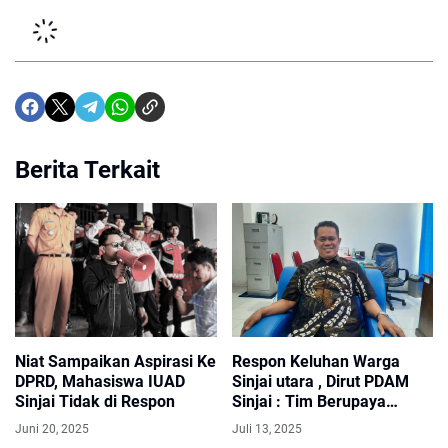
Berita Terkait
Niat Sampaikan Aspirasi Ke
Respon Keluhan Warga
DPRD, Mahasiswa IUAD
Sinjai utara , Dirut PDAM
Sinjai Tidak di Respon
Sinjai : Tim Berupaya
Lakukan Perbaikan Pipa
Juni 20, 2025
Juli 13, 2025
Bocor Secepatnya