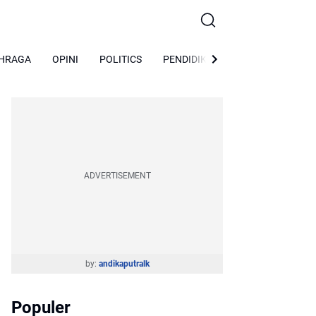
HRAGA
OPINI
POLITICS
PENDIDIKAN
Peristiwa
So
ADVERTISEMENT
by:
andikaputralk
Populer