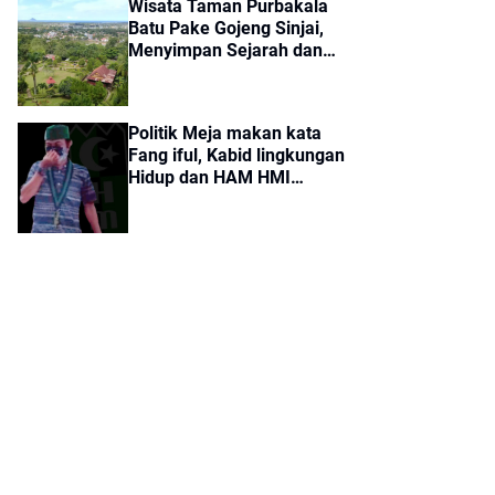
Wisata Taman Purbakala
Batu Pake Gojeng Sinjai,
Menyimpan Sejarah dan
Aura Mistis Tertarik!
Politik Meja makan kata
Fang iful, Kabid lingkungan
Hidup dan HAM HMI
Cabang Sinjai