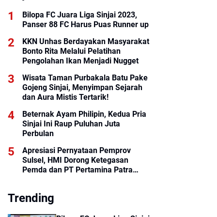
Bilopa FC Juara Liga Sinjai 2023,
Panser 88 FC Harus Puas Runner up
KKN Unhas Berdayakan Masyarakat
Bonto Rita Melalui Pelatihan
Pengolahan Ikan Menjadi Nugget
Wisata Taman Purbakala Batu Pake
Gojeng Sinjai, Menyimpan Sejarah
dan Aura Mistis Tertarik!
Beternak Ayam Philipin, Kedua Pria
Sinjai Ini Raup Puluhan Juta
Perbulan
Apresiasi Pernyataan Pemprov
Sulsel, HMI Dorong Ketegasan
Pemda dan PT Pertamina Patra
Niaga Regional Sulawesi dalam
Mengawasi Distribusi BBM
Trending