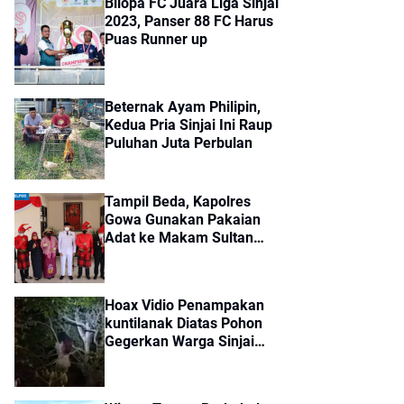
Bilopa FC Juara Liga Sinjai
2023, Panser 88 FC Harus
Puas Runner up
Beternak Ayam Philipin,
Kedua Pria Sinjai Ini Raup
Puluhan Juta Perbulan
Tampil Beda, Kapolres
Gowa Gunakan Pakaian
Adat ke Makam Sultan
Hasanuddin
Hoax Vidio Penampakan
kuntilanak Diatas Pohon
Gegerkan Warga Sinjai
Timur