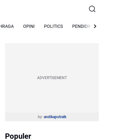
HRAGA
OPINI
POLITICS
PENDIDIKAN
Peristiwa
So
ADVERTISEMENT
by:
andikaputralk
Populer