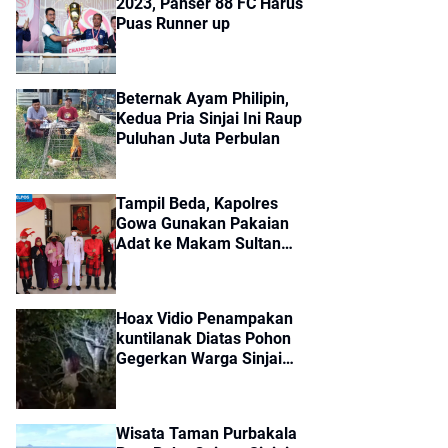
2023, Panser 88 FC Harus
Puas Runner up
Beternak Ayam Philipin,
Kedua Pria Sinjai Ini Raup
Puluhan Juta Perbulan
Tampil Beda, Kapolres
Gowa Gunakan Pakaian
Adat ke Makam Sultan
Hasanuddin
Hoax Vidio Penampakan
kuntilanak Diatas Pohon
Gegerkan Warga Sinjai
Timur
Wisata Taman Purbakala