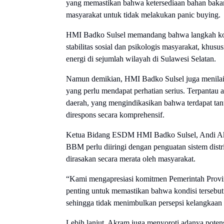
yang memastikan bahwa ketersediaan bahan baka
masyarakat untuk tidak melakukan panic buying.
HMI Badko Sulsel memandang bahwa langkah komu
stabilitas sosial dan psikologis masyarakat, khusu
energi di sejumlah wilayah di Sulawesi Selatan.
Namun demikian, HMI Badko Sulsel juga menilai
yang perlu mendapat perhatian serius. Terpantau
daerah, yang mengindikasikan bahwa terdapat tan
direspons secara komprehensif.
Ketua Bidang ESDM HMI Badko Sulsel, Andi Akr
BBM perlu diiringi dengan penguatan sistem distr
dirasakan secara merata oleh masyarakat.
“Kami mengapresiasi komitmen Pemerintah Provi
penting untuk memastikan bahwa kondisi tersebut 
sehingga tidak menimbulkan persepsi kelangkaan 
Lebih lanjut, Akram juga menyoroti adanya potens