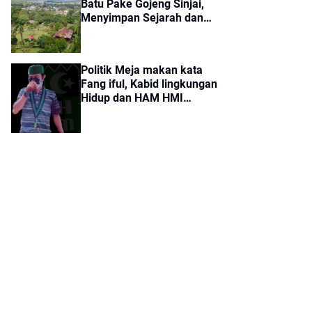
Batu Pake Gojeng Sinjai,
Menyimpan Sejarah dan
Aura Mistis Tertarik!
Politik Meja makan kata
Fang iful, Kabid lingkungan
Hidup dan HAM HMI
Cabang Sinjai