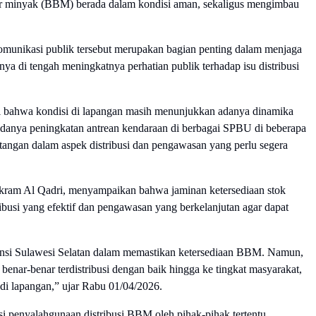
r minyak (BBM) berada dalam kondisi aman, sekaligus mengimbau
nikasi publik tersebut merupakan bagian penting dalam menjaga
snya di tengah meningkatnya perhatian publik terhadap isu distribusi
 bahwa kondisi di lapangan masih menunjukkan adanya dinamika
 adanya peningkatan antrean kendaraan di berbagai SPBU di beberapa
tangan dalam aspek distribusi dan pengawasan yang perlu segera
am Al Qadri, menyampaikan bahwa jaminan ketersediaan stok
ibusi yang efektif dan pengawasan yang berkelanjutan agar dapat
nsi Sulawesi Selatan dalam memastikan ketersediaan BBM. Namun,
benar-benar terdistribusi dengan baik hingga ke tingkat masyarakat,
di lapangan,” ujar Rabu 01/04/2026.
i penyalahgunaan distribusi BBM oleh pihak-pihak tertentu,