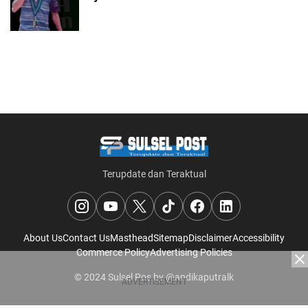
Terupdate dan Teraktual
About Us
Contact Us
Masthead
Sitemap
Disclaimer
Accessibility
Commerce Policy
Advertising Policies
© 2024
Sulsel Pos
by
@andikaputralk
ADVERTISEMENT