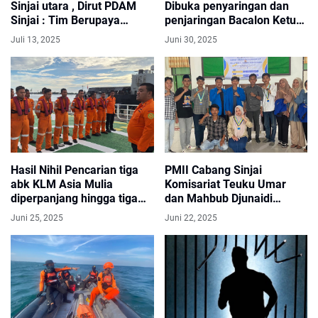
Sinjai utara , Dirut PDAM
Dibuka penyaringan dan
Sinjai : Tim Berupaya
penjaringan Bacalon Ketua
Lakukan Perbaikan Pipa
KONI ini Jadwalnya
Juli 13, 2025
Juni 30, 2025
Bocor Secepatnya
Hasil Nihil Pencarian tiga
PMII Cabang Sinjai
abk KLM Asia Mulia
‎Komisariat Teuku Umar
diperpanjang hingga tiga
dan Mahbub Djunaidi
hari kedepan
Sukses Gelar Rapat
Juni 25, 2025
Juni 22, 2025
Tahunan Komisariat (RTK)
Bersama