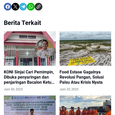
Berita Terkait
KONI Sinjai Cari Pemimpin,
Food Estase Gagalnya
Dibuka penyaringan dan
Revolusi Pangan, Solusi
penjaringan Bacalon Ketua
Palsu Atau Krisis Nyata
KONI ini Jadwalnya
Juni 30, 2025
Juni 25, 2025