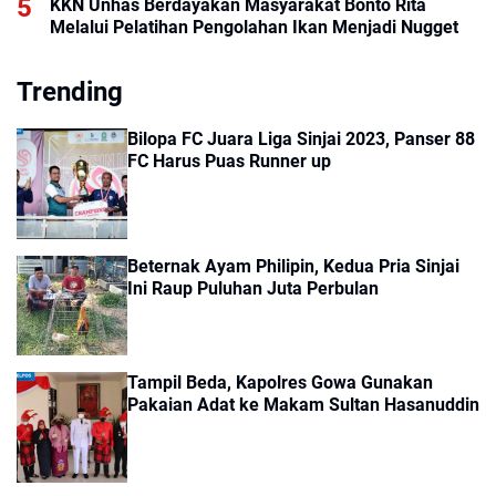
KKN Unhas Berdayakan Masyarakat Bonto Rita
Melalui Pelatihan Pengolahan Ikan Menjadi Nugget
Trending
Bilopa FC Juara Liga Sinjai 2023, Panser 88
FC Harus Puas Runner up
Beternak Ayam Philipin, Kedua Pria Sinjai
Ini Raup Puluhan Juta Perbulan
Tampil Beda, Kapolres Gowa Gunakan
Pakaian Adat ke Makam Sultan Hasanuddin