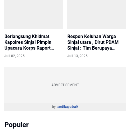
Berlangsung Khidmat
Respon Keluhan Warga
Kapolres Sinjai Pimpin
Sinjai utara , Dirut PDAM
Upacara Korps Raport
Sinjai : Tim Berupaya
Kenaikan Pangkat 23
Lakukan Perbaikan Pipa
Juli 02, 2025
Juli 13, 2025
Personel
Bocor Secepatnya
ADVERTISEMENT
by:
andikaputralk
Populer