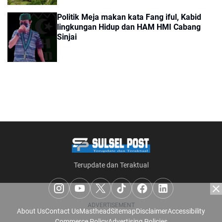
Politik Meja makan kata Fang iful, Kabid
lingkungan Hidup dan HAM HMI Cabang
Sinjai
Terupdate dan Teraktual
ADVERTISEMENT
About Us
Contact Us
Masthead
Sitemap
Disclaimer
Accessibility
Commerce Policy
Advertising Policies