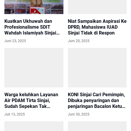
Kuatkan Ukhuwah dan
Niat Sampaikan Aspirasi Ke
Profesionalisme SDIT
DPRD, Mahasiswa IUAD
Wahdah Islamiyah Sinjai
Sinjai Tidak di Respon
Sukses Gelar Musyawarah
Juni 23, 2025
Juni 20, 2025
Warga keluhkan Layanan
KONI Sinjai Cari Pemimpin,
Air PDAM Tirta Sinjai,
Dibuka penyaringan dan
Sudah Sepekan Tak
penjaringan Bacalon Ketua
Mengalir
KONI ini Jadwalnya
Juli 13, 2025
Juni 30, 2025