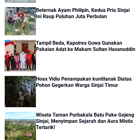
Beternak Ayam Philipin, Kedua Pria Sinjai
Ini Raup Puluhan Juta Perbulan
Tampil Beda, Kapolres Gowa Gunakan
Pakaian Adat ke Makam Sultan Hasanuddin
Hoax Vidio Penampakan kuntilanak Diatas
Pohon Gegerkan Warga Sinjai Timur
Wisata Taman Purbakala Batu Pake Gojeng
Sinjai, Menyimpan Sejarah dan Aura Mistis
Tertarik!