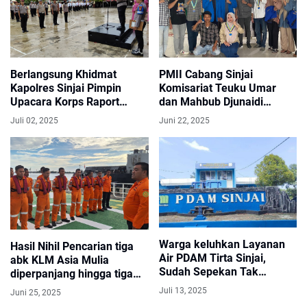
Berlangsung Khidmat
PMII Cabang Sinjai
Kapolres Sinjai Pimpin
‎Komisariat Teuku Umar
Upacara Korps Raport
dan Mahbub Djunaidi
Kenaikan Pangkat 23
Sukses Gelar Rapat
Juli 02, 2025
Juni 22, 2025
Personel
Tahunan Komisariat (RTK)
Bersama
Warga keluhkan Layanan
Hasil Nihil Pencarian tiga
Air PDAM Tirta Sinjai,
abk KLM Asia Mulia
Sudah Sepekan Tak
diperpanjang hingga tiga
Mengalir
hari kedepan
Juli 13, 2025
Juni 25, 2025