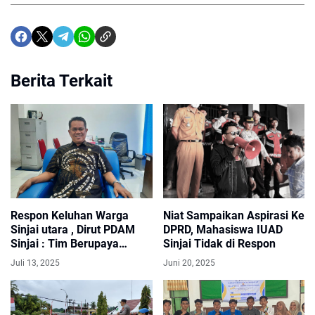
Berita Terkait
Respon Keluhan Warga
Niat Sampaikan Aspirasi Ke
Sinjai utara , Dirut PDAM
DPRD, Mahasiswa IUAD
Sinjai : Tim Berupaya
Sinjai Tidak di Respon
Lakukan Perbaikan Pipa
Juli 13, 2025
Juni 20, 2025
Bocor Secepatnya