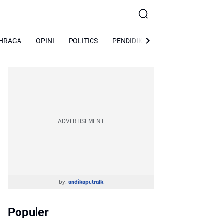
HRAGA
OPINI
POLITICS
PENDIDIKAN
Peristiwa
So
ADVERTISEMENT
by:
andikaputralk
Populer