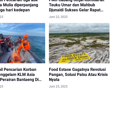
a Mulia diperpanjang
Teuku Umar dan Mahbub
iga hari kedepan
Djunaidi Sukses Gelar Rapat
Tahunan Komisariat (RTK)
025
Juni 22, 2025
Bersama
hil Pencarian Korban
Food Estase Gagalnya Revolusi
enggelam KLM Asia
Pangan, Solusi Palsu Atau Krisis
 Perairan Bantaeng Di
Nyata
n
025
Juni 25, 2025