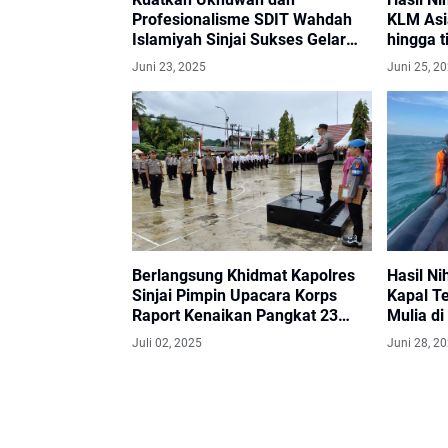
Profesionalisme SDIT Wahdah
KLM Asi
Islamiyah Sinjai Sukses Gelar
hingga t
Musyawarah
Juni 23, 2025
Juni 25, 2
Berlangsung Khidmat Kapolres
Hasil Ni
Sinjai Pimpin Upacara Korps
Kapal T
Raport Kenaikan Pangkat 23
Mulia di
Personel
Hentika
Juli 02, 2025
Juni 28, 2