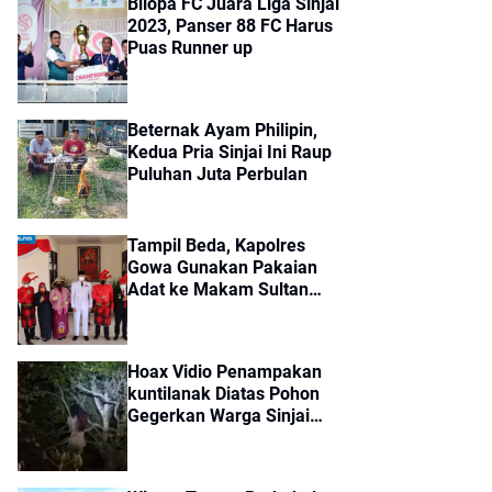
Bilopa FC Juara Liga Sinjai
2023, Panser 88 FC Harus
Puas Runner up
Beternak Ayam Philipin,
Kedua Pria Sinjai Ini Raup
Puluhan Juta Perbulan
Tampil Beda, Kapolres
Gowa Gunakan Pakaian
Adat ke Makam Sultan
Hasanuddin
Hoax Vidio Penampakan
kuntilanak Diatas Pohon
Gegerkan Warga Sinjai
Timur