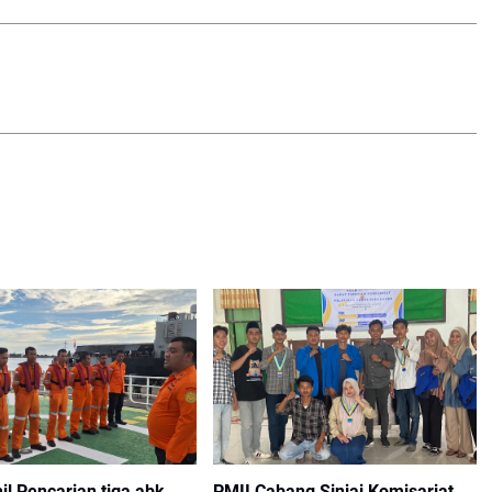
hil Pencarian tiga abk
PMII Cabang Sinjai ‎Komisariat