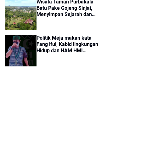
Wisata Taman Purbakala
Batu Pake Gojeng Sinjai,
Menyimpan Sejarah dan
Aura Mistis Tertarik!
Politik Meja makan kata
Fang iful, Kabid lingkungan
Hidup dan HAM HMI
Cabang Sinjai