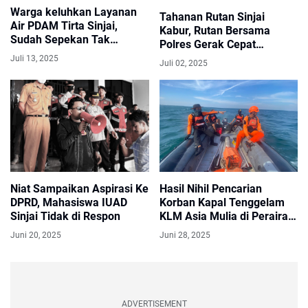
Warga keluhkan Layanan
Tahanan Rutan Sinjai
Air PDAM Tirta Sinjai,
Kabur, Rutan Bersama
Sudah Sepekan Tak
Polres Gerak Cepat
Mengalir
Lakukan Pencarian
Juli 13, 2025
Juli 02, 2025
Niat Sampaikan Aspirasi Ke
Hasil Nihil Pencarian
DPRD, Mahasiswa IUAD
Korban Kapal Tenggelam
Sinjai Tidak di Respon
KLM Asia Mulia di Perairan
Bantaeng Di Hentikan
Juni 20, 2025
Juni 28, 2025
ADVERTISEMENT