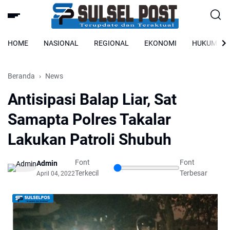
HOME
NASIONAL
REGIONAL
EKONOMI
HUKUM
Beranda
News
Antisipasi Balap Liar, Sat
Samapta Polres Takalar
Lakukan Patroli Shubuh
Font
Font
Admin
Terkecil
Terbesar
April 04, 2022